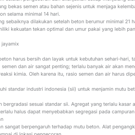
ng bekas semen atau bahan sejenis untuk menjaga kelemb
n selama minimal 14 hari.
 sebaiknya dilakukan setelah beton berumur minimal 21 ha
liki kekuatan tekan optimal dan umur pakai yang lebih pan
 jayamix
eton harus bersih dan layak untuk kebutuhan sehari-hari, 
a semen dan air sangat penting; terlalu banyak air akan m
aksi kimia. Oleh karena itu, rasio semen dan air harus dip
 standar industri indonesia (sii) untuk menjamin mutu bet
an bergradasi sesuai standar sii. Agregat yang terlalu kasa
 terlalu halus dapat menyebabkan segregasi pada campuran
an
n sangat berpengaruh terhadap mutu beton. Alat pengang
sampai di lokasi pengecoran.