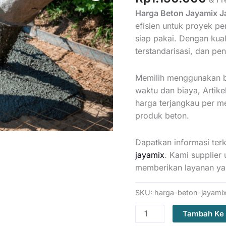
Harga Beton Jayamix 
efisien untuk proyek p
siap pakai. Dengan kual
terstandarisasi, dan pe
Memilih menggunakan b
waktu dan biaya, Artik
harga terjangkau per 
produk beton.
Dapatkan informasi terk
jayamix
. Kami supplier
memberikan layanan yan
SKU:
harga-beton-jayami
Kuantitas
Tambah Ke 
Harga