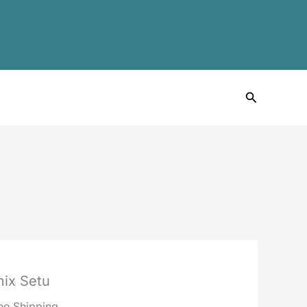
Cari
ix Setu
ee Shipping