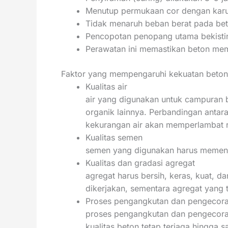
Menutup permukaan cor dengan karu
Tidak menaruh beban berat pada beto
Pencopotan penopang utama bekisting
Perawatan ini memastikan beton memi
Faktor yang mempengaruhi kekuatan beton
Kualitas air
air yang digunakan untuk campuran b
organik lainnya. Perbandingan antar
kekurangan air akan memperlambat re
Kualitas semen
semen yang digunakan harus memenuhi
Kualitas dan gradasi agregat
agregat harus bersih, keras, kuat, d
dikerjakan, sementara agregat yang
Proses pengangkutan dan pengecor
proses pengangkutan dan pengecora
kualitas beton tetap terjaga hingga 