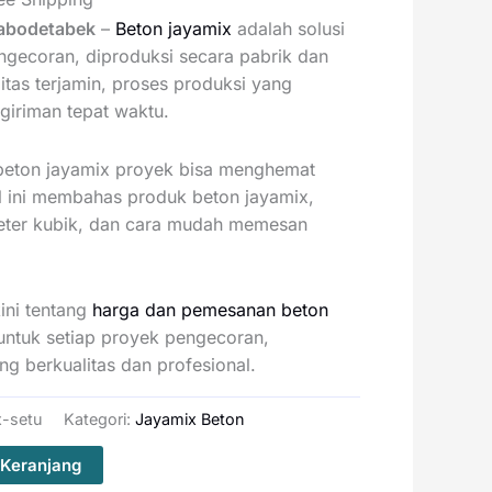
Jabodetabek
–
Beton jayamix
adalah solusi
engecoran, diproduksi secara pabrik dan
itas terjamin, proses produksi yang
ngiriman tepat waktu.
eton jayamix proyek bisa menghemat
el ini membahas produk beton jayamix,
meter kubik, dan cara mudah memesan
ini tentang
harga dan pemesanan beton
 untuk setiap proyek pengecoran,
g berkualitas dan profesional.
x-setu
Kategori:
Jayamix Beton
Keranjang