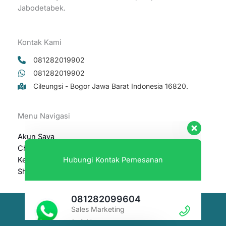
Jabodetabek.
Kontak Kami
081282019902
081282019902
Cileungsi - Bogor Jawa Barat Indonesia 16820.
Hubungi Kontak Pemesanan
Menu Navigasi
081282099604
Akun Saya
Sales Marketing
Checkout
Available
Keranjang
Shop
081282019902
Sales Marketing
Available
Hak Cipta © 2026 Ready Beton Mix