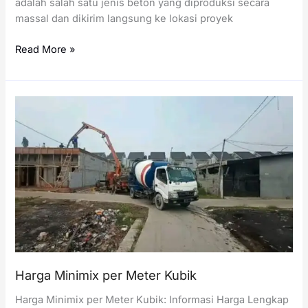
adalah salah satu jenis beton yang diproduksi secara
massal dan dikirim langsung ke lokasi proyek
Harga
Read More »
Readymix
per
Meter
Kubik
Harga Minimix per Meter Kubik
Harga Minimix per Meter Kubik: Informasi Harga Lengkap