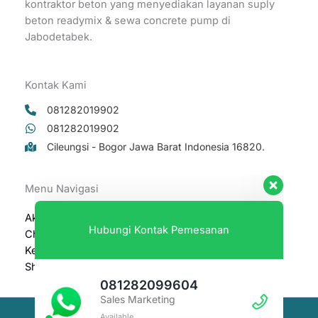
kontraktor beton yang menyediakan layanan suply
beton readymix & sewa concrete pump di
Jabodetabek.
Kontak Kami
081282019902
081282019902
Cileungsi - Bogor Jawa Barat Indonesia 16820.
Hubungi Kontak Pemesanan
Menu Navigasi
081282099604
Akun Saya
Sales Marketing
Checkout
Available
Keranjang
Shop
081282019902
Sales Marketing
Available