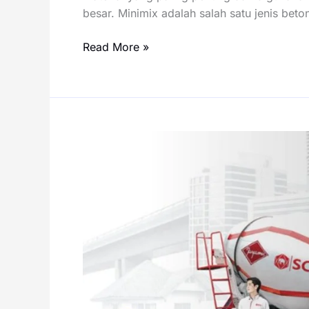
besar. Minimix adalah salah satu jenis bet
Harga
Read More »
Minimix
per
Meter
Kubik