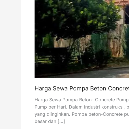
Harga Sewa Pompa Beton Concret
Harga Sewa Pompa Beton- Concrete Pump 
Pump per Hari. Dalam industri konstruksi
yang diinginkan. Pompa beton-Concrete pu
besar dan […]