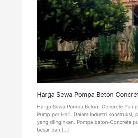
Harga Sewa Pompa Beton Concret
Harga Sewa Pompa Beton- Concrete Pump 
Pump per Hari. Dalam industri konstruksi
yang diinginkan. Pompa beton-Concrete pu
besar dan […]