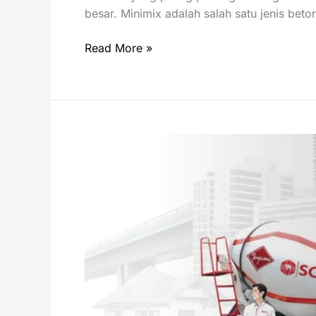
besar. Minimix adalah salah satu jenis bet
Harga
Read More »
Minimix
per
Meter
Kubik