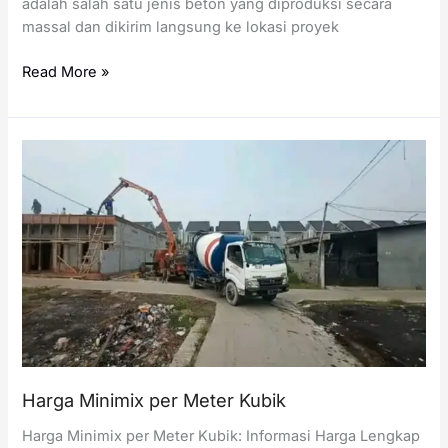
adalah salah satu jenis beton yang diproduksi secara
massal dan dikirim langsung ke lokasi proyek
Harga
Read More »
Readymix
per
Meter
Kubik
Harga Minimix per Meter Kubik
Harga Minimix per Meter Kubik: Informasi Harga Lengkap