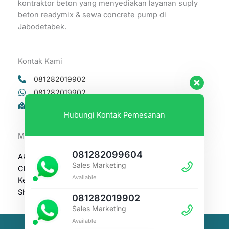
kontraktor beton yang menyediakan layanan suply
beton readymix & sewa concrete pump di
Jabodetabek.
Kontak Kami
081282019902
081282019902
Cileungsi - Bogor Jawa Barat Indonesia 16820.
Hubungi Kontak Pemesanan
Menu Navigasi
081282099604
Akun Saya
Sales Marketing
Checkout
Available
Keranjang
Shop
081282019902
Sales Marketing
Available