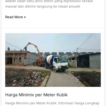
adalah salah satu jenis beton yang diproduksi secara
massal dan dikirim langsung ke lokasi proyek
Harga
Read More »
Readymix
per
Meter
Kubik
Harga Minimix per Meter Kubik
Harga Minimix per Meter Kubik: Informasi Harga Lengkap