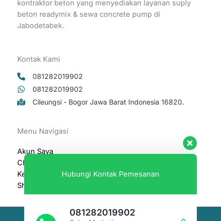
kontraktor beton yang menyediakan layanan suply
beton readymix & sewa concrete pump di
Jabodetabek.
Kontak Kami
081282019902
081282019902
Cileungsi - Bogor Jawa Barat Indonesia 16820.
Hubungi Kontak Pemesanan
Menu Navigasi
081282019902
Akun Saya
Sales Marketing
Checkout
Available
Keranjang
Shop
081282099604
Sales Marketing
Available