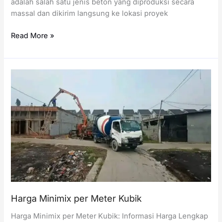
adalah salah satu jenis beton yang diproduksi secara
massal dan dikirim langsung ke lokasi proyek
Harga
Read More »
Readymix
per
Meter
Kubik
Harga Minimix per Meter Kubik
Harga Minimix per Meter Kubik: Informasi Harga Lengkap