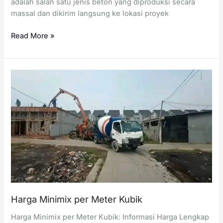
adalah salah satu jenis beton yang diproduksi secara
massal dan dikirim langsung ke lokasi proyek
Harga
Read More »
Readymix
per
Meter
Kubik
Harga Minimix per Meter Kubik
Harga Minimix per Meter Kubik: Informasi Harga Lengkap