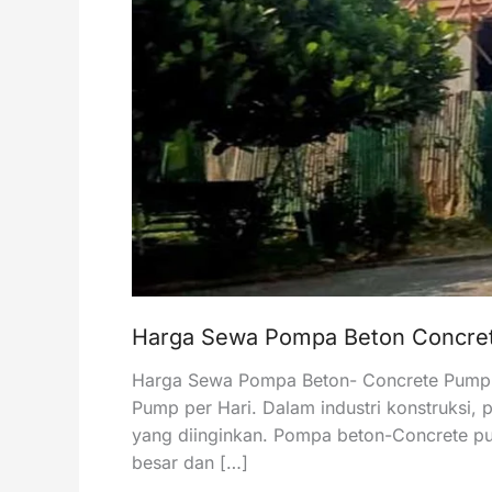
Harga Sewa Pompa Beton Concret
Harga Sewa Pompa Beton- Concrete Pump 
Pump per Hari. Dalam industri konstruksi
yang diinginkan. Pompa beton-Concrete pu
besar dan […]