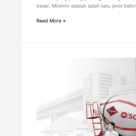
besar. Minimix adalah salah satu jenis bet
Harga
Read More »
Minimix
per
Meter
Kubik