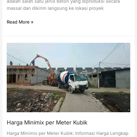
adalah salah satu jenis beton yang diproduksi secara
massal dan dikirim langsung ke lokasi proyek
Harga
Read More »
Readymix
per
Meter
Kubik
Harga Minimix per Meter Kubik
Harga Minimix per Meter Kubik: Informasi Harga Lengkap