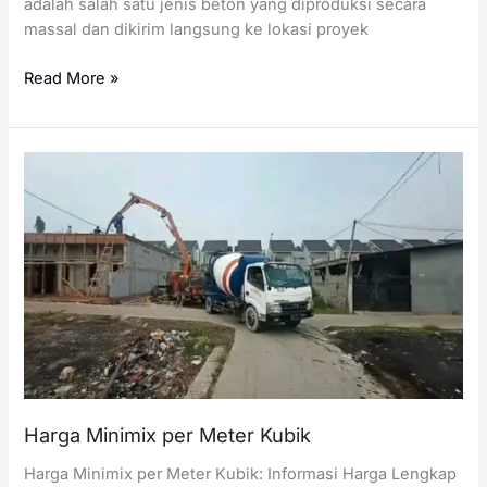
adalah salah satu jenis beton yang diproduksi secara
massal dan dikirim langsung ke lokasi proyek
Harga
Read More »
Readymix
per
Meter
Kubik
Harga Minimix per Meter Kubik
Harga Minimix per Meter Kubik: Informasi Harga Lengkap