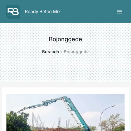
Lewati
ke
Ready Beton Mix
konten
Bojonggede
Beranda
Bojonggede