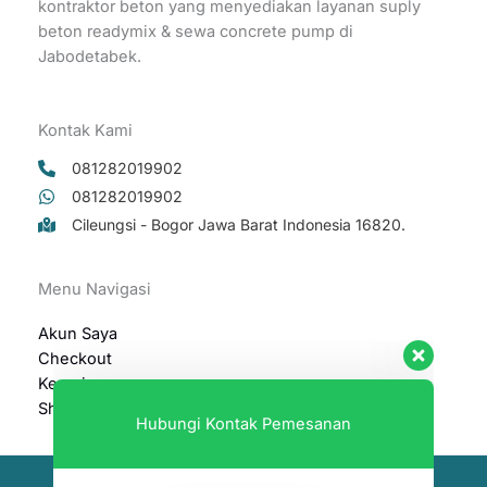
kontraktor beton yang menyediakan layanan suply
beton readymix & sewa concrete pump di
Jabodetabek.
Kontak Kami
081282019902
081282019902
Cileungsi - Bogor Jawa Barat Indonesia 16820.
Hubungi Kontak Pemesanan
Menu Navigasi
081282019902
Akun Saya
Sales Marketing
Checkout
Available
Keranjang
Shop
081282099604
Sales Marketing
Available