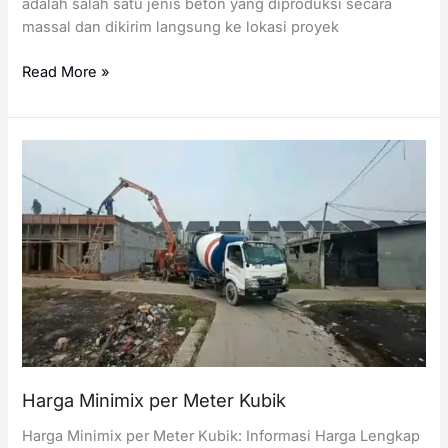
adalah salah satu jenis beton yang diproduksi secara
massal dan dikirim langsung ke lokasi proyek
Harga
Read More »
Readymix
per
Meter
Kubik
Harga Minimix per Meter Kubik
Harga Minimix per Meter Kubik: Informasi Harga Lengkap