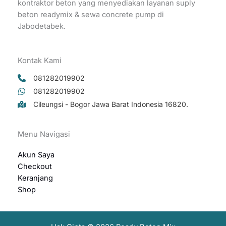
kontraktor beton yang menyediakan layanan suply
beton readymix & sewa concrete pump di
Jabodetabek.
Kontak Kami
081282019902
081282019902
Cileungsi - Bogor Jawa Barat Indonesia 16820.
Hubungi Kontak Pemesanan
Menu Navigasi
081282099604
Akun Saya
Sales Marketing
Checkout
Available
Keranjang
Shop
081282019902
Sales Marketing
Available